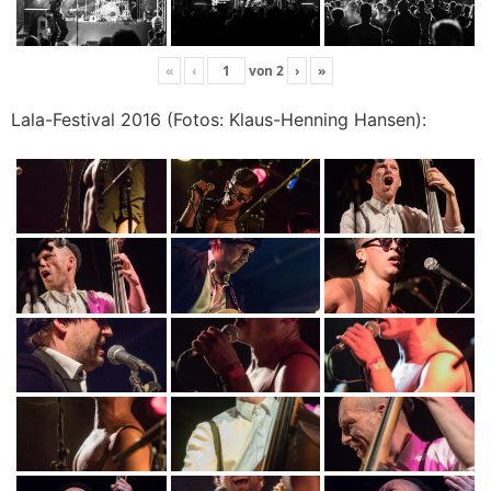
«
‹
von
2
›
»
Lala-Festival 2016 (Fotos: Klaus-Henning Hansen):