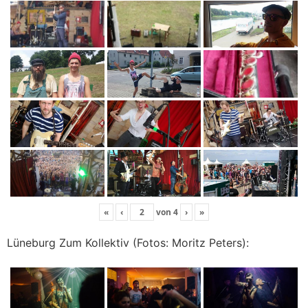
«
‹
von
4
›
»
Lüneburg Zum Kollektiv (Fotos: Moritz Peters):