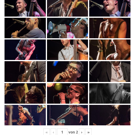
«
‹
von
2
›
»