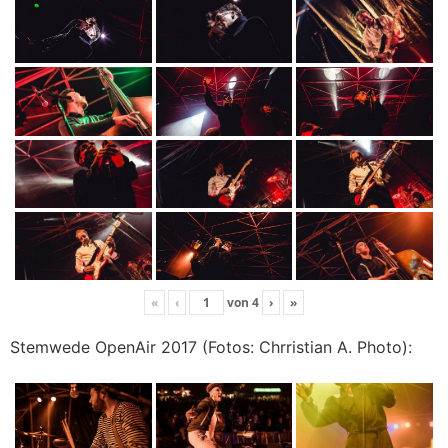
«
‹
von
4
›
»
Stemwede OpenAir 2017 (Fotos: Chrristian A. Photo):