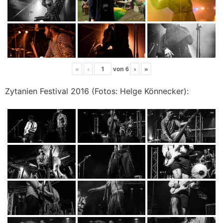
«
‹
von
6
›
»
Zytanien Festival 2016 (Fotos: Helge Könnecker):