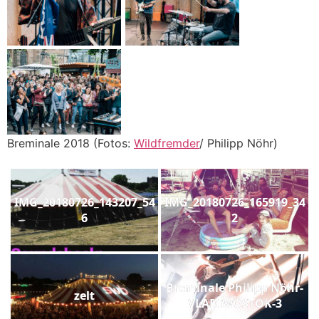
Breminale 2018 (Fotos:
Wildfremder
/ Philipp Nöhr)
IMG_20180726_143207_54
IMG_20180726_165919_34
6
2
Breminale Philipp Nöhr-
zelt
VLADIWOSTOK-3