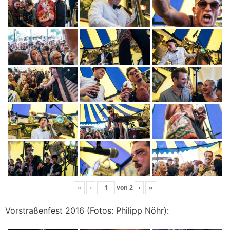
«
‹
von
2
›
»
Vorstraßenfest 2016 (Fotos: Philipp Nöhr):