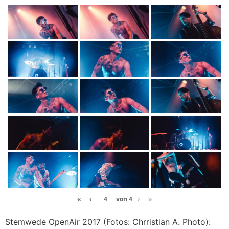
«
‹
von
4
›
»
Stemwede OpenAir 2017 (Fotos: Chrristian A. Photo):