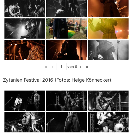
«
‹
von
6
›
»
Zytanien Festival 2016 (Fotos: Helge Könnecker):