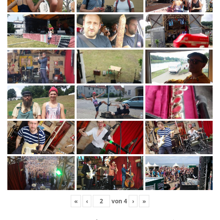
«
‹
von
4
›
»