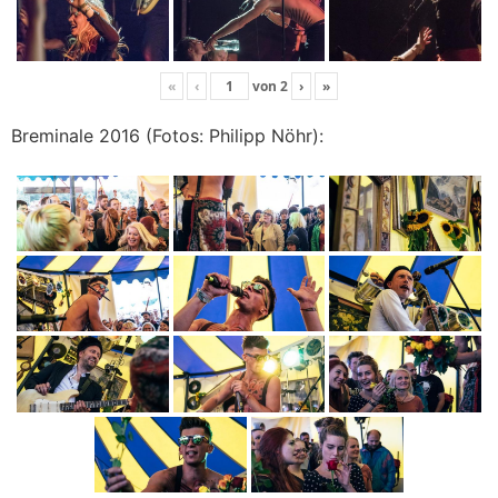
«
‹
von
2
›
»
Breminale 2016 (Fotos: Philipp Nöhr):