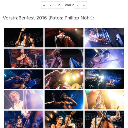
«
‹
von
2
›
»
Vorstraßenfest 2016 (Fotos: Philipp Nöhr):