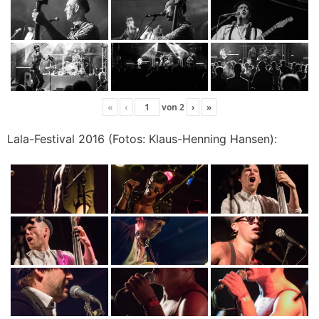
«
‹
von
2
›
»
Lala-Festival 2016 (Fotos: Klaus-Henning Hansen):