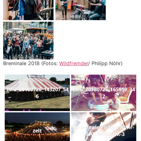
Breminale 2018 (Fotos:
Wildfremder
/ Philipp Nöhr)
IMG_20180726_143207_54
IMG_20180726_165919_34
6
2
Breminale Philipp Nöhr-
zelt
VLADIWOSTOK-3