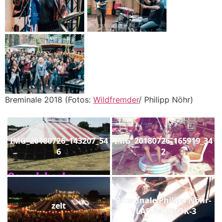
Breminale 2018 (Fotos:
Wildfremder
/ Philipp Nöhr)
IMG_20180726_143207_54
IMG_20180726_165919_34
6
2
Breminale Philipp Nöhr-
zelt
VLADIWOSTOK-3