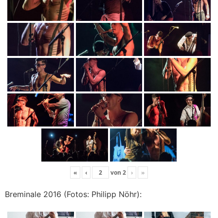
«
‹
von
2
›
»
Breminale 2016 (Fotos: Philipp Nöhr):