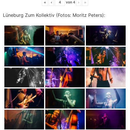
«
‹
von
4
›
»
Lüneburg Zum Kollektiv (Fotos: Moritz Peters):