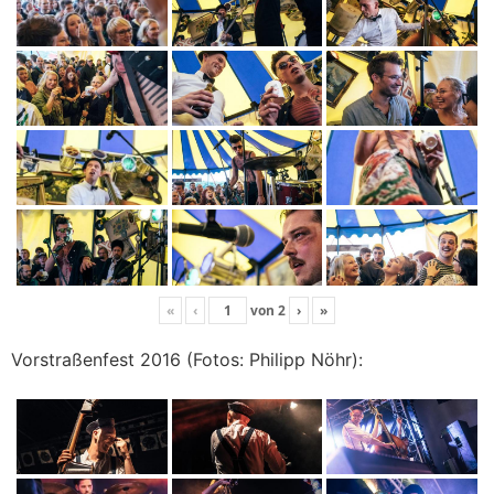
«
‹
von
2
›
»
Vorstraßenfest 2016 (Fotos: Philipp Nöhr):