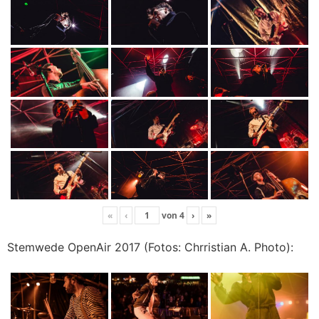
«
‹
von
4
›
»
Stemwede OpenAir 2017 (Fotos: Chrristian A. Photo):