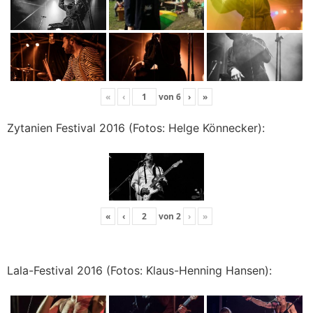
«
‹
von
6
›
»
Zytanien Festival 2016 (Fotos: Helge Könnecker):
«
‹
von
2
›
»
Lala-Festival 2016 (Fotos: Klaus-Henning Hansen):