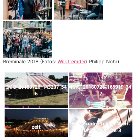
Breminale 2018 (Fotos:
Wildfremder
/ Philipp Nöhr)
IMG_20180726_143207_54
IMG_20180726_165919_34
6
2
Breminale Philipp Nöhr-
zelt
VLADIWOSTOK-3