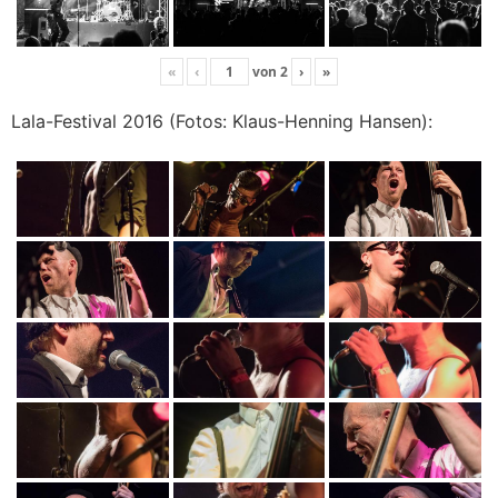
«
‹
von
2
›
»
Lala-Festival 2016 (Fotos: Klaus-Henning Hansen):