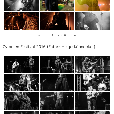
«
‹
von
6
›
»
Zytanien Festival 2016 (Fotos: Helge Könnecker):