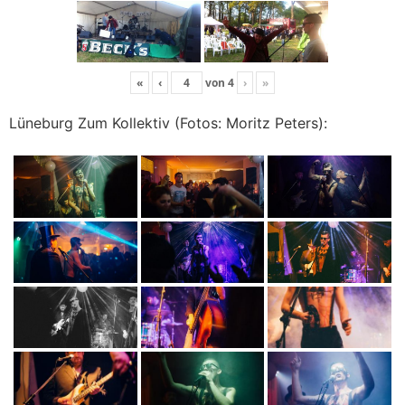
«
‹
von
4
›
»
Lüneburg Zum Kollektiv (Fotos: Moritz Peters):