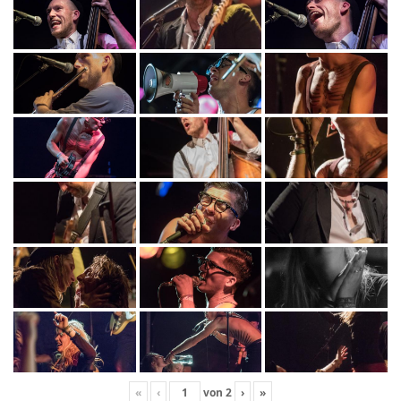
«
‹
von
2
›
»