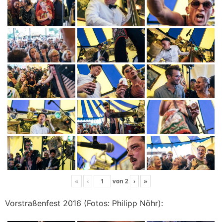
«
‹
von
2
›
»
Vorstraßenfest 2016 (Fotos: Philipp Nöhr):