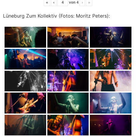
«
‹
von
4
›
»
Lüneburg Zum Kollektiv (Fotos: Moritz Peters):