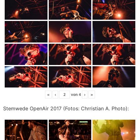
«
‹
von
4
›
»
Stemwede OpenAir 2017 (Fotos: Chrristian A. Photo):