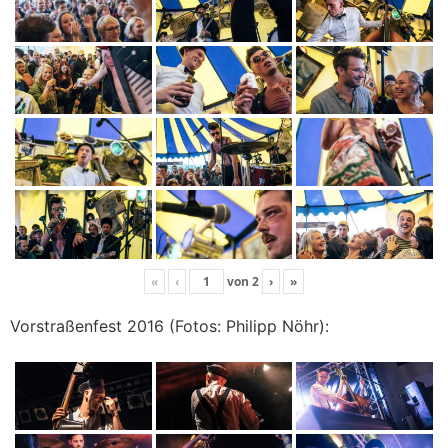
«
‹
von
2
›
»
Vorstraßenfest 2016 (Fotos: Philipp Nöhr):