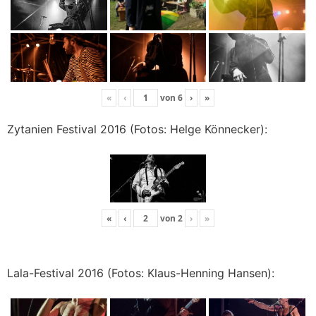
«
‹
von
6
›
»
Zytanien Festival 2016 (Fotos: Helge Könnecker):
«
‹
von
2
›
»
Lala-Festival 2016 (Fotos: Klaus-Henning Hansen):