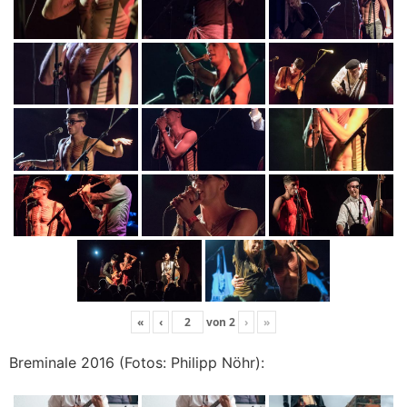
«
‹
von
2
›
»
Breminale 2016 (Fotos: Philipp Nöhr):