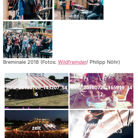
Breminale 2018 (Fotos:
Wildfremder
/ Philipp Nöhr)
IMG_20180726_143207_54
IMG_20180726_165919_34
6
2
Breminale Philipp Nöhr-
zelt
VLADIWOSTOK-3