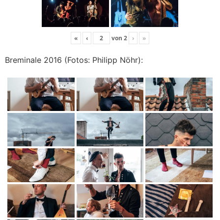
«
‹
von
2
›
»
Breminale 2016 (Fotos: Philipp Nöhr):