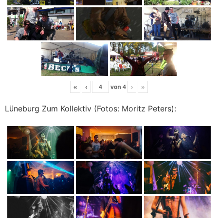
«
‹
von
4
›
»
Lüneburg Zum Kollektiv (Fotos: Moritz Peters):