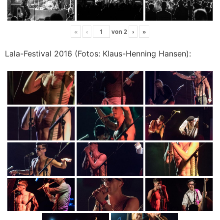
«
‹
von
2
›
»
Lala-Festival 2016 (Fotos: Klaus-Henning Hansen):