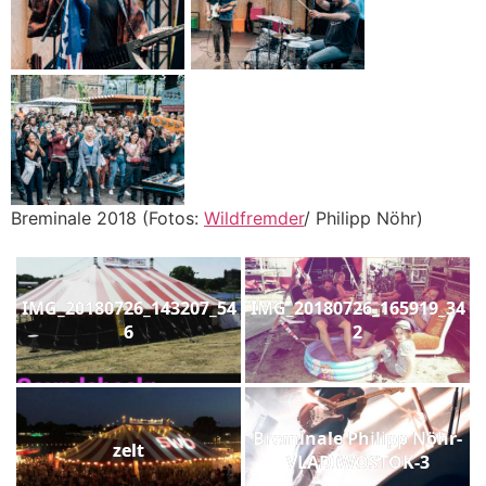
Breminale 2018 (Fotos:
Wildfremder
/ Philipp Nöhr)
IMG_20180726_143207_54
IMG_20180726_165919_34
6
2
Breminale Philipp Nöhr-
zelt
VLADIWOSTOK-3