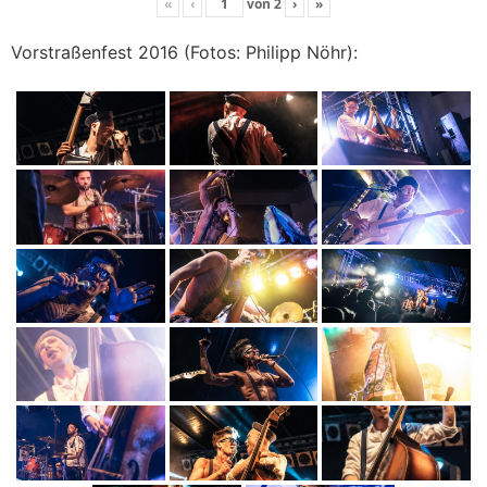
«
‹
von
2
›
»
Vorstraßenfest 2016 (Fotos: Philipp Nöhr):