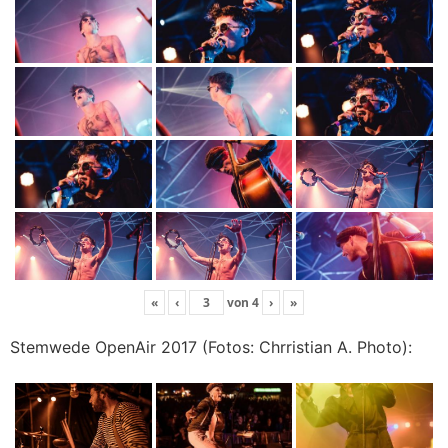
«
‹
von
4
›
»
Stemwede OpenAir 2017 (Fotos: Chrristian A. Photo):