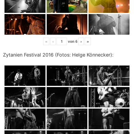
«
‹
von
6
›
»
Zytanien Festival 2016 (Fotos: Helge Könnecker):