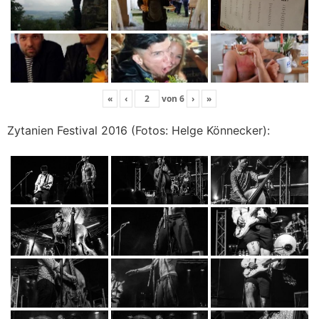
«
‹
von
6
›
»
Zytanien Festival 2016 (Fotos: Helge Könnecker):