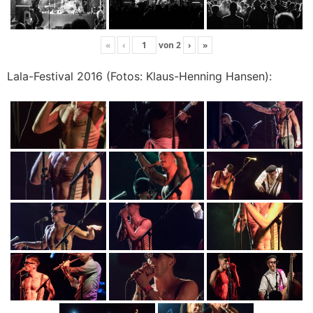
«
‹
von
2
›
»
Lala-Festival 2016 (Fotos: Klaus-Henning Hansen):