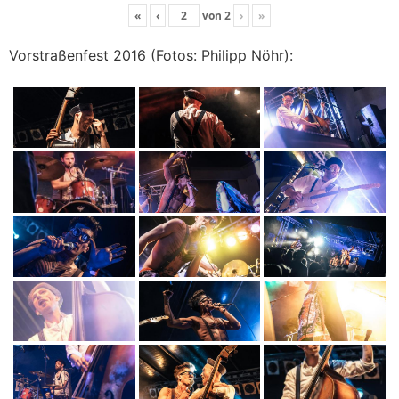
«
‹
von
2
›
»
Vorstraßenfest 2016 (Fotos: Philipp Nöhr):