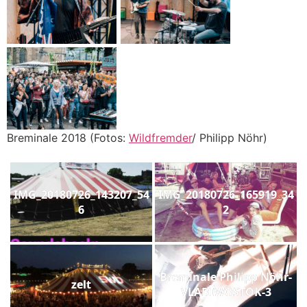
Breminale 2018 (Fotos:
Wildfremder
/ Philipp Nöhr)
IMG_20180726_143207_54
IMG_20180726_165919_34
6
2
Breminale Philipp Nöhr-
zelt
VLADIWOSTOK-3