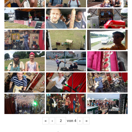
«
‹
von
4
›
»