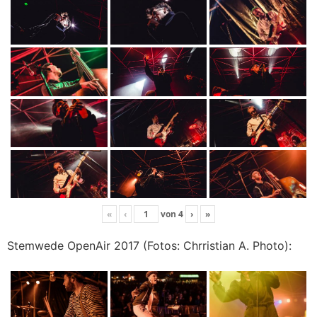
«
‹
von
4
›
»
Stemwede OpenAir 2017 (Fotos: Chrristian A. Photo):