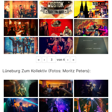
«
‹
von
4
›
»
Lüneburg Zum Kollektiv (Fotos: Moritz Peters):