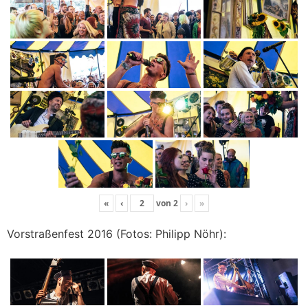
«
‹
von
2
›
»
Vorstraßenfest 2016 (Fotos: Philipp Nöhr):