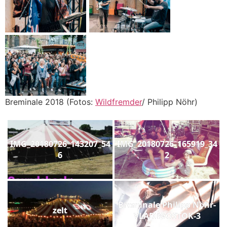
Breminale 2018 (Fotos:
Wildfremder
/ Philipp Nöhr)
IMG_20180726_143207_54
IMG_20180726_165919_34
6
2
Breminale Philipp Nöhr-
zelt
VLADIWOSTOK-3