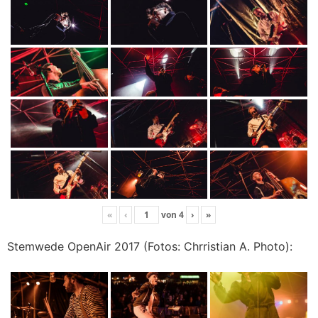
«
‹
von
4
›
»
Stemwede OpenAir 2017 (Fotos: Chrristian A. Photo):