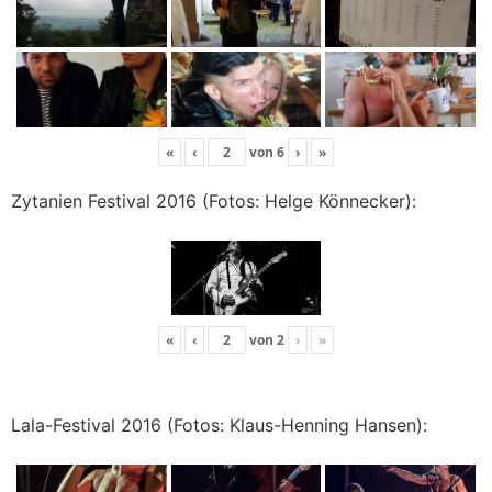
«
‹
von
6
›
»
Zytanien Festival 2016 (Fotos: Helge Könnecker):
«
‹
von
2
›
»
Lala-Festival 2016 (Fotos: Klaus-Henning Hansen):