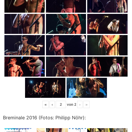
«
‹
von
2
›
»
Breminale 2016 (Fotos: Philipp Nöhr):