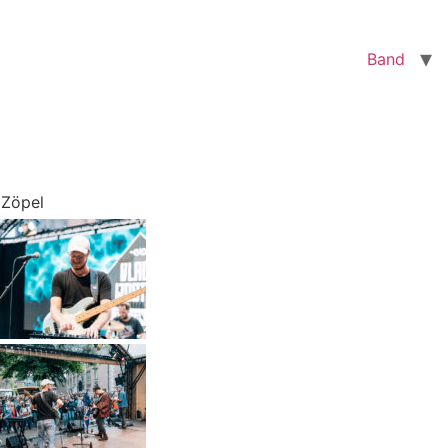
Band
 Zöpel