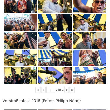
«
‹
von
2
›
»
Vorstraßenfest 2016 (Fotos: Philipp Nöhr):