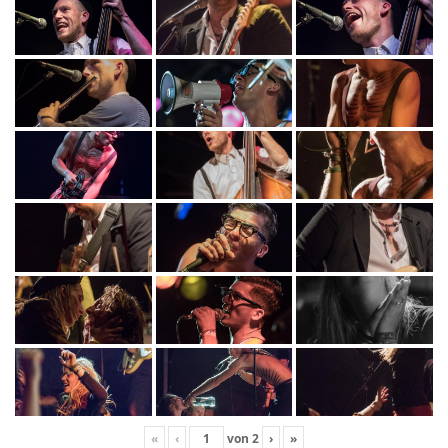
«
‹
von
2
›
»