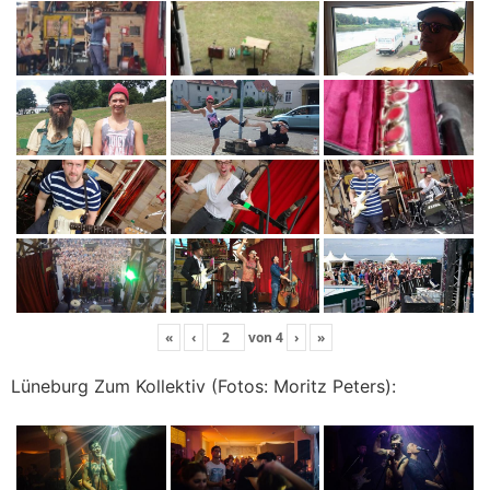
«
‹
von
4
›
»
Lüneburg Zum Kollektiv (Fotos: Moritz Peters):