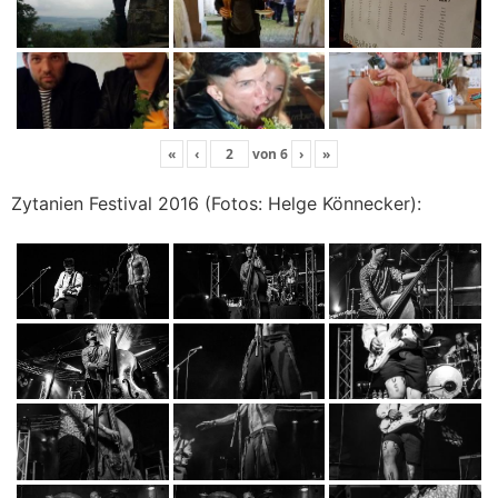
«
‹
von
6
›
»
Zytanien Festival 2016 (Fotos: Helge Könnecker):