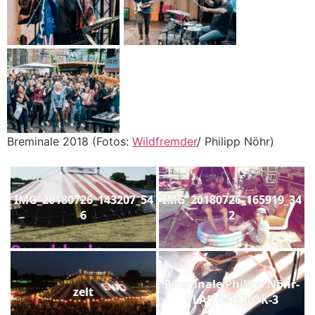
Breminale 2018 (Fotos:
Wildfremder
/ Philipp Nöhr)
IMG_20180726_143207_54
IMG_20180726_165919_34
6
2
Breminale Philipp Nöhr-
zelt
VLADIWOSTOK-3