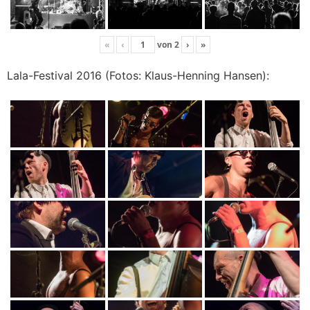
«
‹
von
2
›
»
Lala-Festival 2016 (Fotos: Klaus-Henning Hansen):