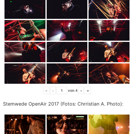
«
‹
von
4
›
»
Stemwede OpenAir 2017 (Fotos: Chrristian A. Photo):