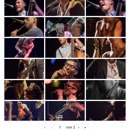
«
‹
von
2
›
»