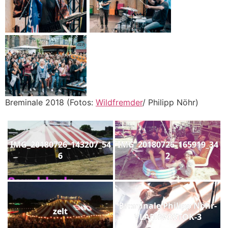
Breminale 2018 (Fotos:
Wildfremder
/ Philipp Nöhr)
IMG_20180726_143207_54
IMG_20180726_165919_34
6
2
Breminale Philipp Nöhr-
zelt
VLADIWOSTOK-3