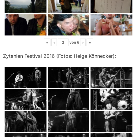
«
‹
von
6
›
»
Zytanien Festival 2016 (Fotos: Helge Könnecker):