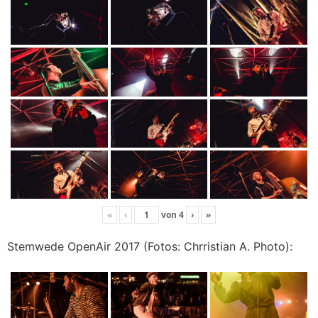
«
‹
von
4
›
»
Stemwede OpenAir 2017 (Fotos: Chrristian A. Photo):