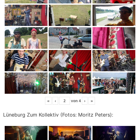
«
‹
von
4
›
»
Lüneburg Zum Kollektiv (Fotos: Moritz Peters):