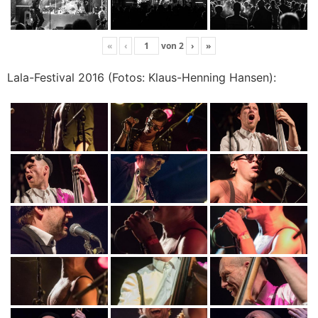
«
‹
von
2
›
»
Lala-Festival 2016 (Fotos: Klaus-Henning Hansen):