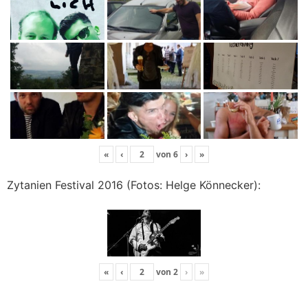
«
‹
von
6
›
»
Zytanien Festival 2016 (Fotos: Helge Könnecker):
«
‹
von
2
›
»