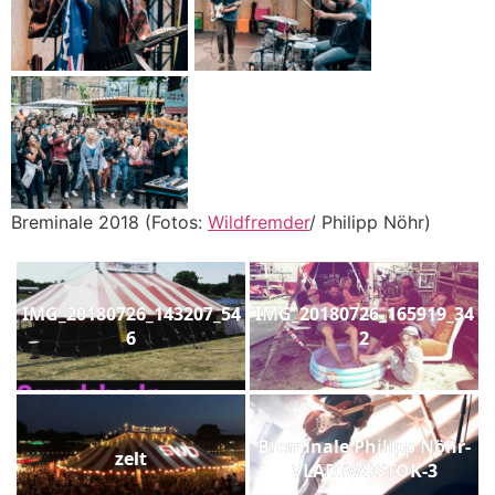
Breminale 2018 (Fotos:
Wildfremder
/ Philipp Nöhr)
IMG_20180726_143207_54
IMG_20180726_165919_34
6
2
Breminale Philipp Nöhr-
zelt
VLADIWOSTOK-3