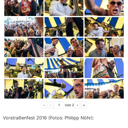
«
‹
von
2
›
»
Vorstraßenfest 2016 (Fotos: Philipp Nöhr):