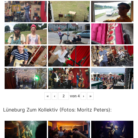
«
‹
von
4
›
»
Lüneburg Zum Kollektiv (Fotos: Moritz Peters):