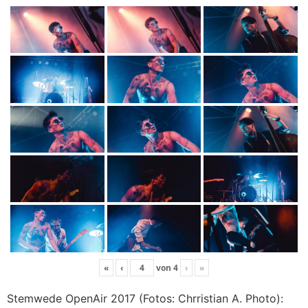
«
‹
von
4
›
»
Stemwede OpenAir 2017 (Fotos: Chrristian A. Photo):