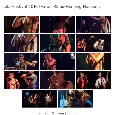
Lala-Festival 2016 (Fotos: Klaus-Henning Hansen):
«
‹
von
2
›
»