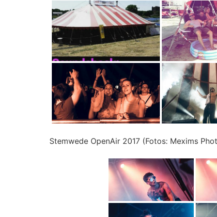
Stemwede OpenAir 2017 (Fotos: Mexims Phot