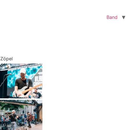
Band
 Zöpel