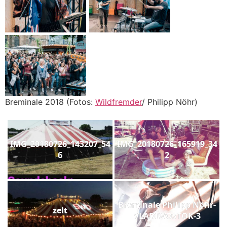
Breminale 2018 (Fotos:
Wildfremder
/ Philipp Nöhr)
IMG_20180726_143207_54
IMG_20180726_165919_34
6
2
Breminale Philipp Nöhr-
zelt
VLADIWOSTOK-3