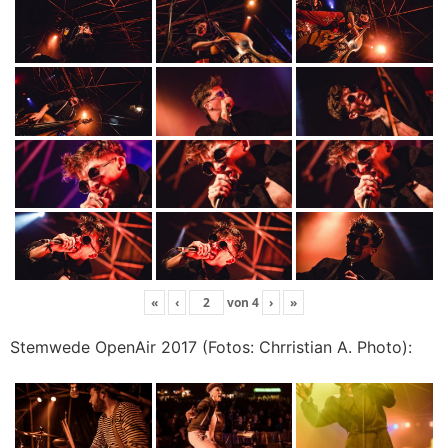
«
‹
von
4
›
»
Stemwede OpenAir 2017 (Fotos: Chrristian A. Photo):