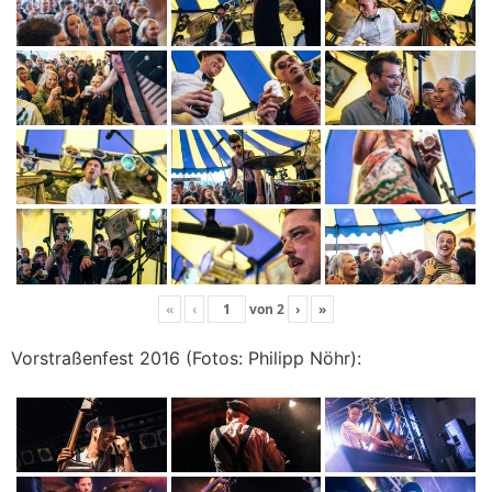
«
‹
von
2
›
»
Vorstraßenfest 2016 (Fotos: Philipp Nöhr):