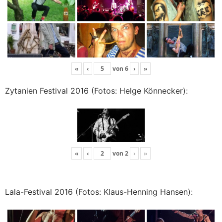
«
‹
von
6
›
»
Zytanien Festival 2016 (Fotos: Helge Könnecker):
«
‹
von
2
›
»
Lala-Festival 2016 (Fotos: Klaus-Henning Hansen):