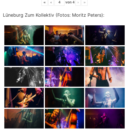
«
‹
von
4
›
»
Lüneburg Zum Kollektiv (Fotos: Moritz Peters):