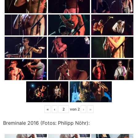
«
‹
von
2
›
»
Breminale 2016 (Fotos: Philipp Nöhr):