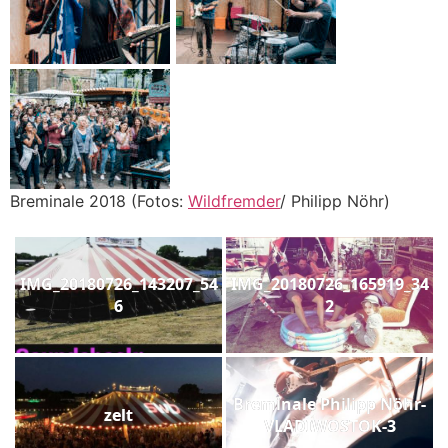
Breminale 2018 (Fotos:
Wildfremder
/ Philipp Nöhr)
IMG_20180726_143207_54
IMG_20180726_165919_34
6
2
Breminale Philipp Nöhr-
zelt
VLADIWOSTOK-3