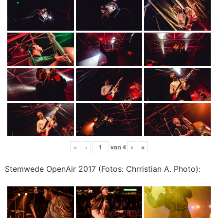
«
‹
von
4
›
»
Stemwede OpenAir 2017 (Fotos: Chrristian A. Photo):