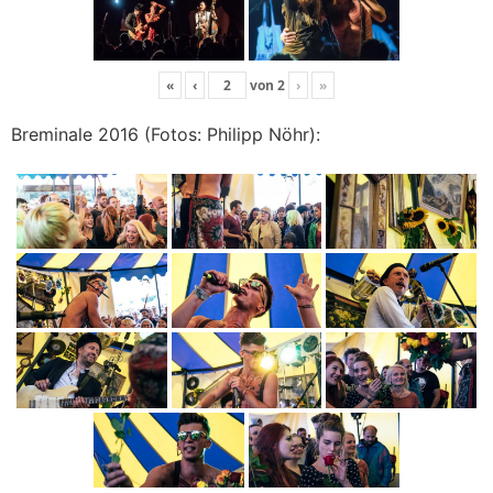
«
‹
von
2
›
»
Breminale 2016 (Fotos: Philipp Nöhr):