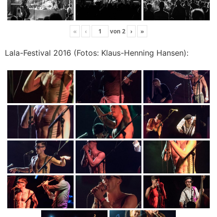
«
‹
von
2
›
»
Lala-Festival 2016 (Fotos: Klaus-Henning Hansen):