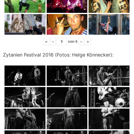
«
‹
von
6
›
»
Zytanien Festival 2016 (Fotos: Helge Könnecker):