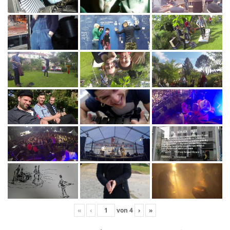
«
‹
von
4
›
»