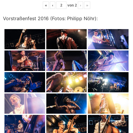
«
‹
von
2
›
»
Vorstraßenfest 2016 (Fotos: Philipp Nöhr):