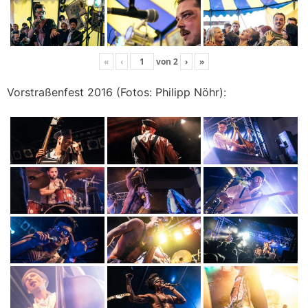
«
‹
von
2
›
»
Vorstraßenfest 2016 (Fotos: Philipp Nöhr):