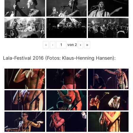
«
‹
von
2
›
»
Lala-Festival 2016 (Fotos: Klaus-Henning Hansen):