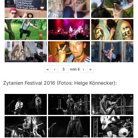
«
‹
von
6
›
»
Zytanien Festival 2016 (Fotos: Helge Könnecker):