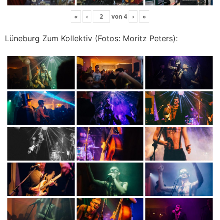
«
‹
von
4
›
»
Lüneburg Zum Kollektiv (Fotos: Moritz Peters):