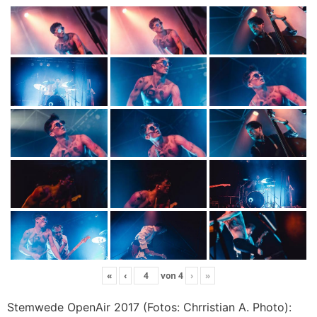
«
‹
von
4
›
»
Stemwede OpenAir 2017 (Fotos: Chrristian A. Photo):