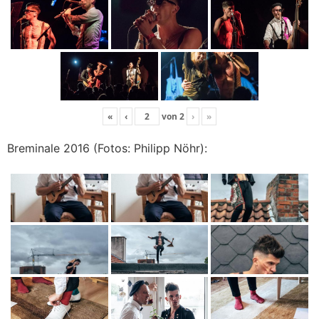
«
‹
von
2
›
»
Breminale 2016 (Fotos: Philipp Nöhr):