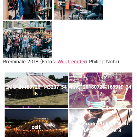
Breminale 2018 (Fotos:
Wildfremder
/ Philipp Nöhr)
IMG_20180726_143207_54
IMG_20180726_165919_34
6
2
Breminale Philipp Nöhr-
zelt
VLADIWOSTOK-3