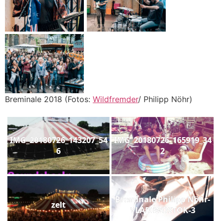
Breminale 2018 (Fotos:
Wildfremder
/ Philipp Nöhr)
IMG_20180726_143207_54
IMG_20180726_165919_34
6
2
Breminale Philipp Nöhr-
zelt
VLADIWOSTOK-3