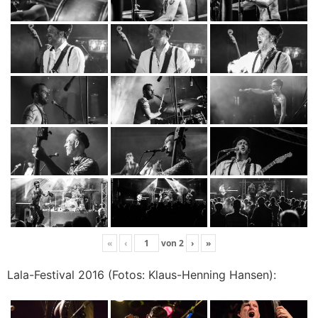
«
‹
von
2
›
»
Lala-Festival 2016 (Fotos: Klaus-Henning Hansen):