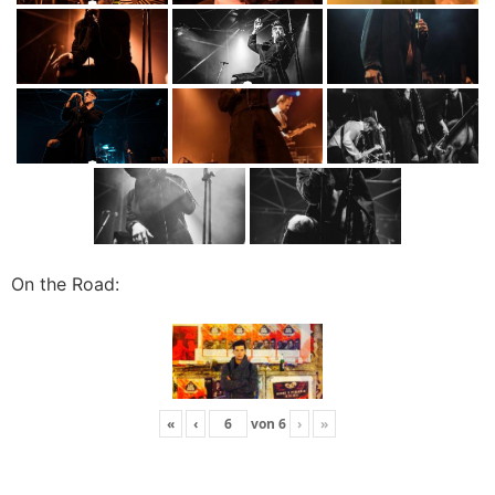
On the Road:
«
‹
von
6
›
»