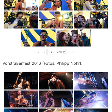
«
‹
von
2
›
»
Vorstraßenfest 2016 (Fotos: Philipp Nöhr):