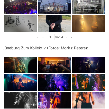
«
‹
von
4
›
»
Lüneburg Zum Kollektiv (Fotos: Moritz Peters):