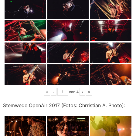
«
‹
von
4
›
»
Stemwede OpenAir 2017 (Fotos: Chrristian A. Photo):