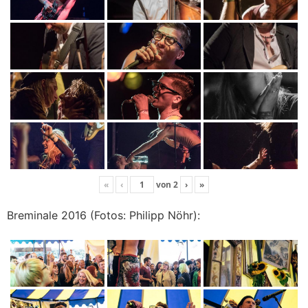
«
‹
von
2
›
»
Breminale 2016 (Fotos: Philipp Nöhr):