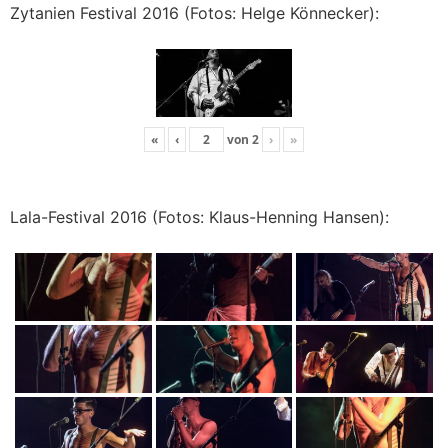
Zytanien Festival 2016 (Fotos: Helge Könnecker):
«
‹
von
2
›
»
Lala-Festival 2016 (Fotos: Klaus-Henning Hansen):