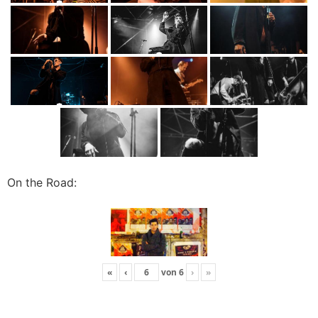
On the Road:
«
‹
von
6
›
»