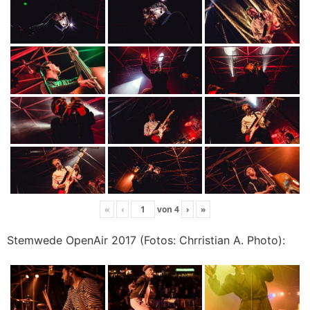
«
‹
von
4
›
»
Stemwede OpenAir 2017 (Fotos: Chrristian A. Photo):