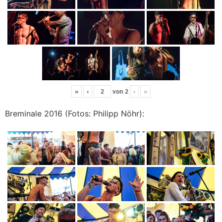
«
‹
von
2
›
»
Breminale 2016 (Fotos: Philipp Nöhr):