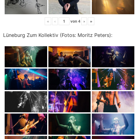
«
‹
von
4
›
»
Lüneburg Zum Kollektiv (Fotos: Moritz Peters):