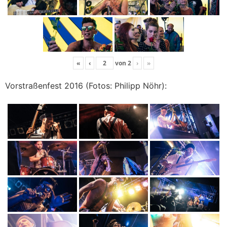
«
‹
von
2
›
»
Vorstraßenfest 2016 (Fotos: Philipp Nöhr):