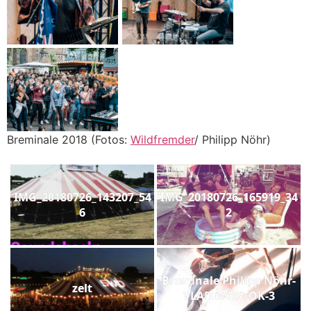
Breminale 2018 (Fotos:
Wildfremder
/ Philipp Nöhr)
IMG_20180726_143207_54
IMG_20180726_165919_34
6
2
Breminale Philipp Nöhr-
zelt
VLADIWOSTOK-3