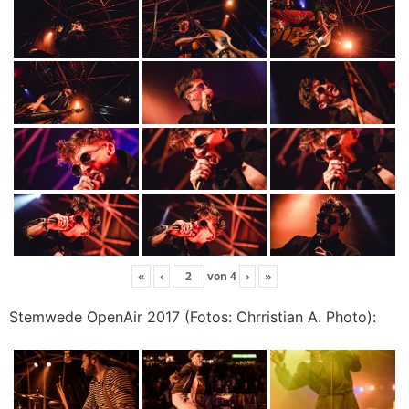
«
‹
von
4
›
»
Stemwede OpenAir 2017 (Fotos: Chrristian A. Photo):