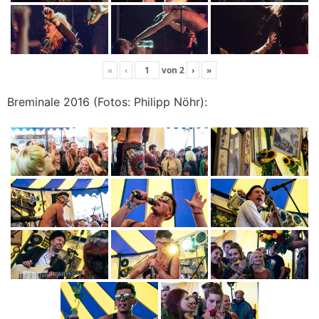
«
‹
von
2
›
»
Breminale 2016 (Fotos: Philipp Nöhr):