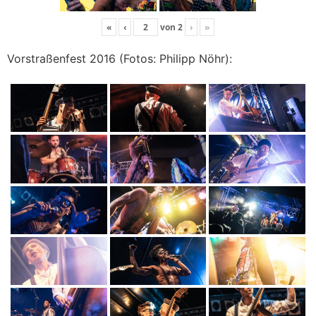
«
‹
von
2
›
»
Vorstraßenfest 2016 (Fotos: Philipp Nöhr):