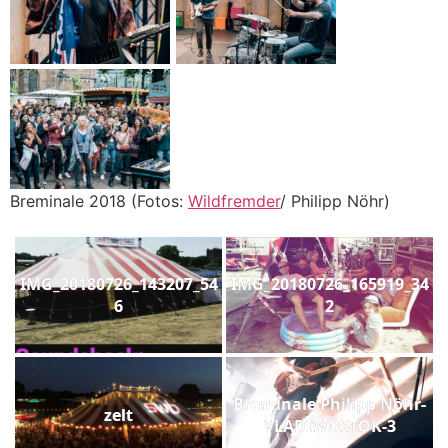
Breminale 2018 (Fotos:
Wildfremder
/ Philipp Nöhr)
IMG_20180726_143207_54
IMG_20180726_165919_34
6
2
Breminale Philipp Nöhr-
zelt
VLADIWOSTOK-3