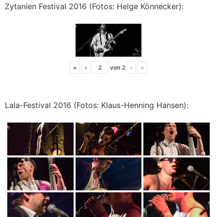
Zytanien Festival 2016 (Fotos: Helge Könnecker):
«
‹
von
2
›
»
Lala-Festival 2016 (Fotos: Klaus-Henning Hansen):