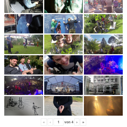
«
‹
von
4
›
»