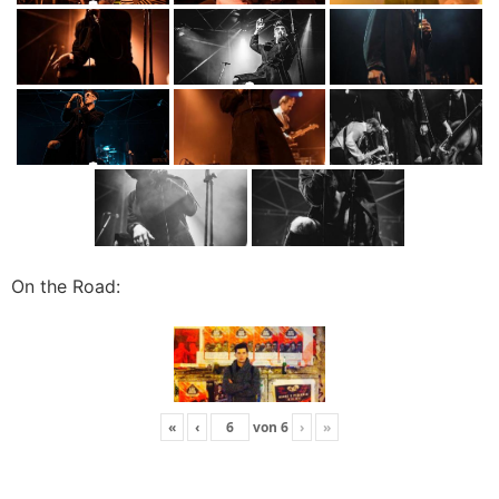
On the Road:
«
‹
von
6
›
»