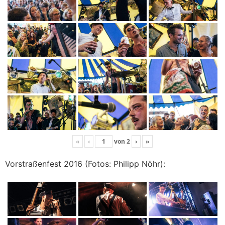
«
‹
von
2
›
»
Vorstraßenfest 2016 (Fotos: Philipp Nöhr):