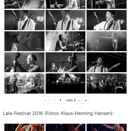
«
‹
von
2
›
»
Lala-Festival 2016 (Fotos: Klaus-Henning Hansen):