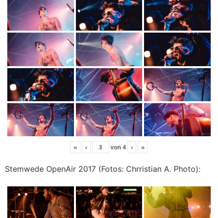
«
‹
von
4
›
»
Stemwede OpenAir 2017 (Fotos: Chrristian A. Photo):