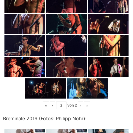
«
‹
von
2
›
»
Breminale 2016 (Fotos: Philipp Nöhr):