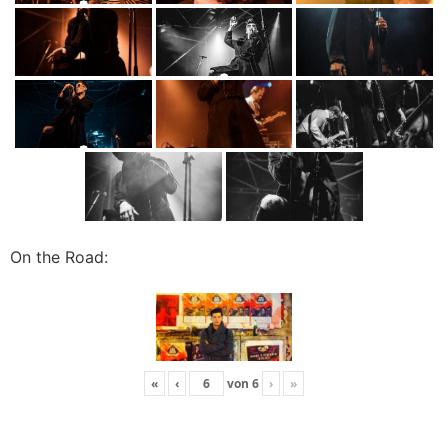
On the Road:
«
‹
von
6
›
»