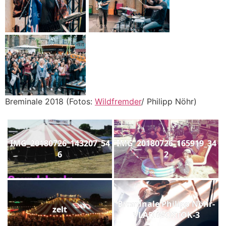
Breminale 2018 (Fotos:
Wildfremder
/ Philipp Nöhr)
IMG_20180726_143207_54
IMG_20180726_165919_34
6
2
Breminale Philipp Nöhr-
zelt
VLADIWOSTOK-3