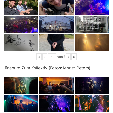
«
‹
von
4
›
»
Lüneburg Zum Kollektiv (Fotos: Moritz Peters):