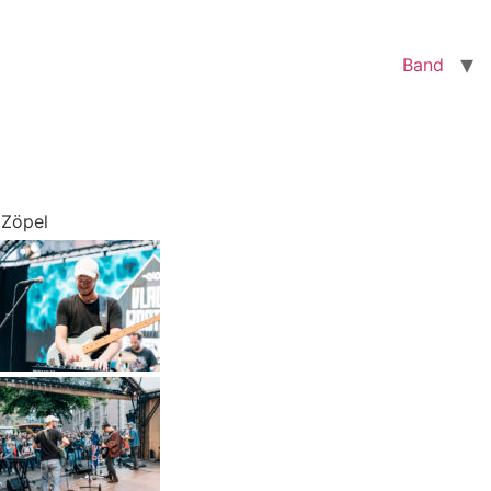
Band
 Zöpel