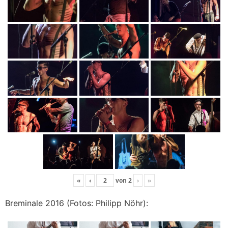
«
‹
von
2
›
»
Breminale 2016 (Fotos: Philipp Nöhr):