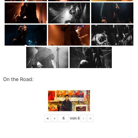
On the Road:
«
‹
von
6
›
»