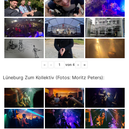
«
‹
von
4
›
»
Lüneburg Zum Kollektiv (Fotos: Moritz Peters):