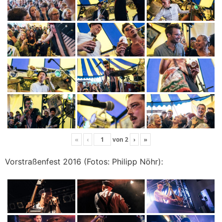
«
‹
von
2
›
»
Vorstraßenfest 2016 (Fotos: Philipp Nöhr):