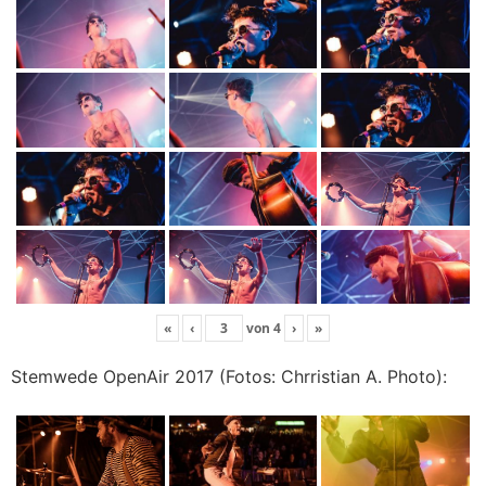
«
‹
von
4
›
»
Stemwede OpenAir 2017 (Fotos: Chrristian A. Photo):