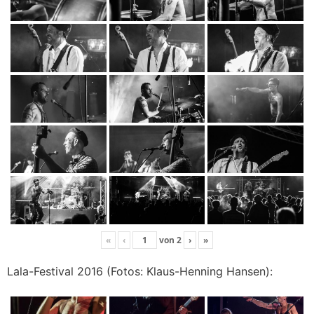
«
‹
von
2
›
»
Lala-Festival 2016 (Fotos: Klaus-Henning Hansen):