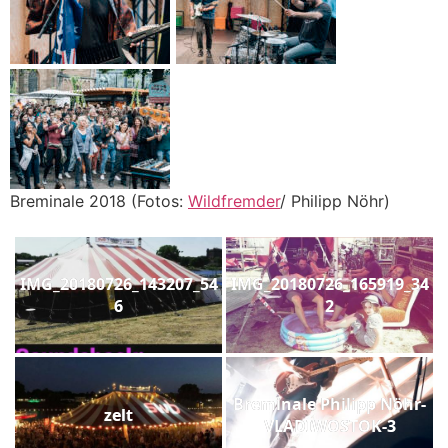
Breminale 2018 (Fotos:
Wildfremder
/ Philipp Nöhr)
IMG_20180726_143207_54
IMG_20180726_165919_34
6
2
Breminale Philipp Nöhr-
zelt
VLADIWOSTOK-3