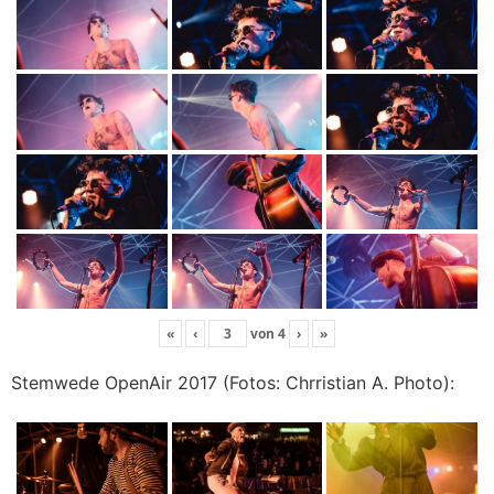
«
‹
von
4
›
»
Stemwede OpenAir 2017 (Fotos: Chrristian A. Photo):