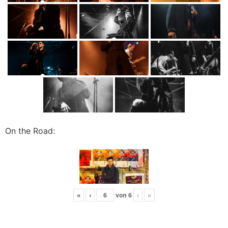
On the Road:
«
‹
von
6
›
»