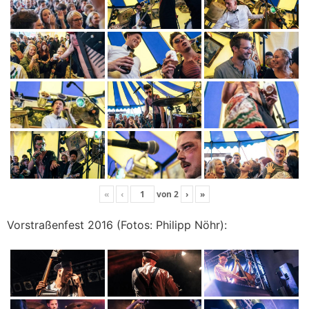
«
‹
von
2
›
»
Vorstraßenfest 2016 (Fotos: Philipp Nöhr):