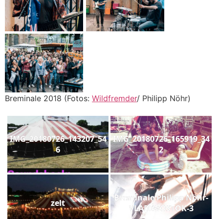
Breminale 2018 (Fotos:
Wildfremder
/ Philipp Nöhr)
IMG_20180726_143207_54
IMG_20180726_165919_34
6
2
Breminale Philipp Nöhr-
zelt
VLADIWOSTOK-3