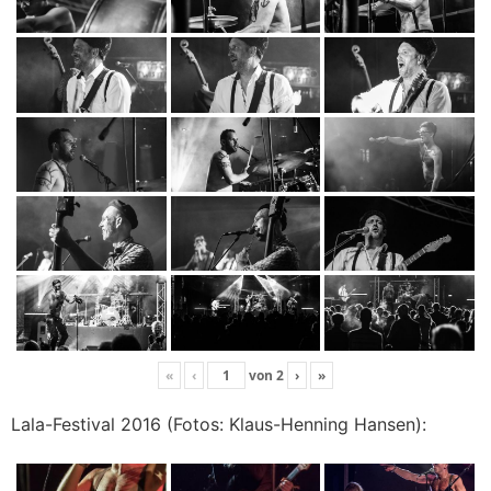
«
‹
von
2
›
»
Lala-Festival 2016 (Fotos: Klaus-Henning Hansen):