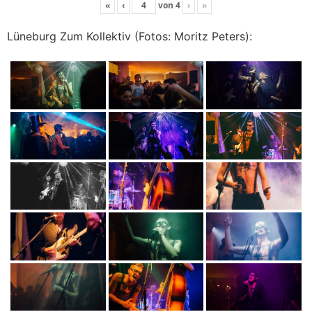
«
‹
von
4
›
»
Lüneburg Zum Kollektiv (Fotos: Moritz Peters):