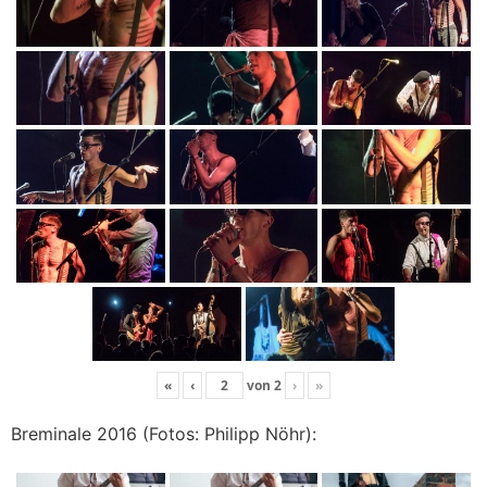
«
‹
von
2
›
»
Breminale 2016 (Fotos: Philipp Nöhr):