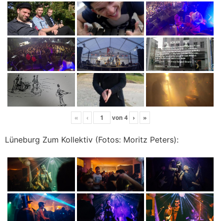
«
‹
von
4
›
»
Lüneburg Zum Kollektiv (Fotos: Moritz Peters):