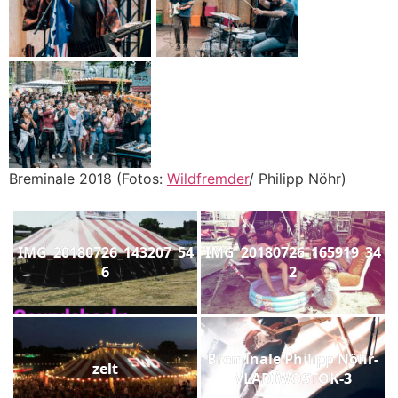
Breminale 2018 (Fotos:
Wildfremder
/ Philipp Nöhr)
IMG_20180726_143207_54
IMG_20180726_165919_34
6
2
Breminale Philipp Nöhr-
zelt
VLADIWOSTOK-3