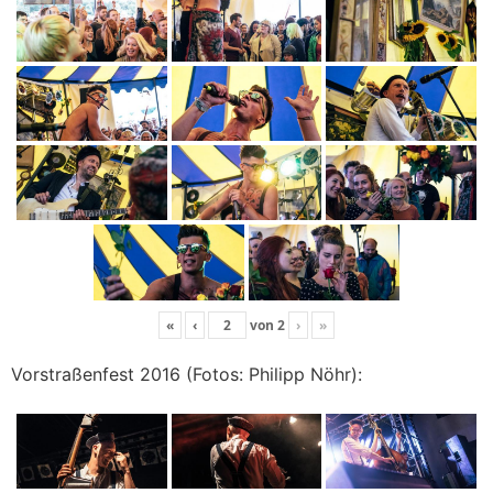
«
‹
von
2
›
»
Vorstraßenfest 2016 (Fotos: Philipp Nöhr):