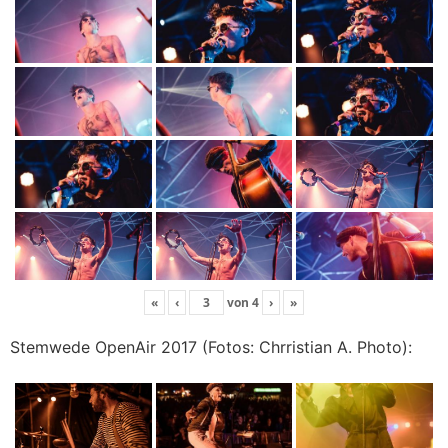
«
‹
von
4
›
»
Stemwede OpenAir 2017 (Fotos: Chrristian A. Photo):