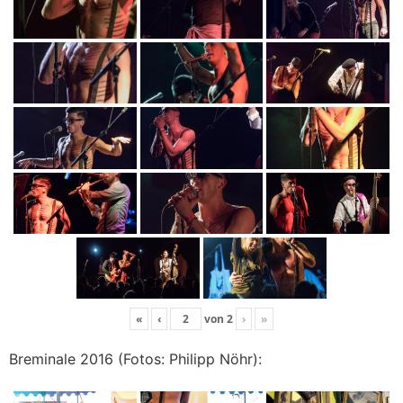
«
‹
von
2
›
»
Breminale 2016 (Fotos: Philipp Nöhr):