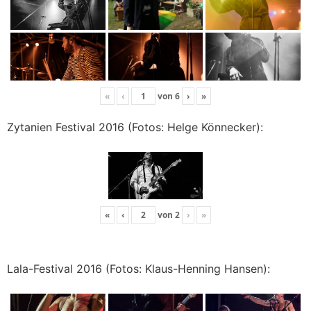
«
‹
von
6
›
»
Zytanien Festival 2016 (Fotos: Helge Könnecker):
«
‹
von
2
›
»
Lala-Festival 2016 (Fotos: Klaus-Henning Hansen):