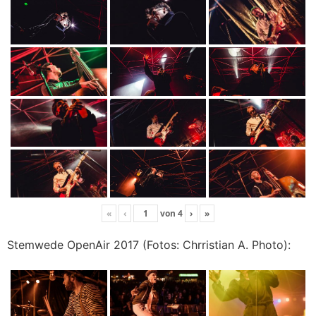
«
‹
von
4
›
»
Stemwede OpenAir 2017 (Fotos: Chrristian A. Photo):