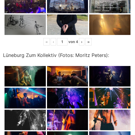
«
‹
von
4
›
»
Lüneburg Zum Kollektiv (Fotos: Moritz Peters):