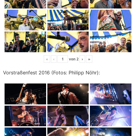
«
‹
von
2
›
»
Vorstraßenfest 2016 (Fotos: Philipp Nöhr):