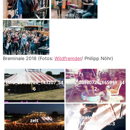
Breminale 2018 (Fotos:
Wildfremder
/ Philipp Nöhr)
IMG_20180726_143207_54
IMG_20180726_165919_34
6
2
Breminale Philipp Nöhr-
zelt
VLADIWOSTOK-3