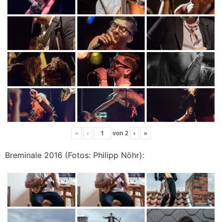
«
‹
von
2
›
»
Breminale 2016 (Fotos: Philipp Nöhr):