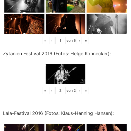
«
‹
von
6
›
»
Zytanien Festival 2016 (Fotos: Helge Könnecker):
«
‹
von
2
›
»
Lala-Festival 2016 (Fotos: Klaus-Henning Hansen):