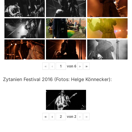
«
‹
von
6
›
»
Zytanien Festival 2016 (Fotos: Helge Könnecker):
«
‹
von
2
›
»