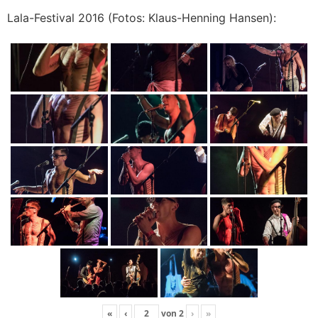
Lala-Festival 2016 (Fotos: Klaus-Henning Hansen):
«
‹
von
2
›
»