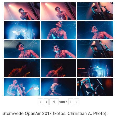
«
‹
von
4
›
»
Stemwede OpenAir 2017 (Fotos: Chrristian A. Photo):