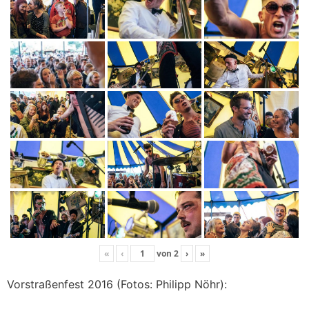
«
‹
von
2
›
»
Vorstraßenfest 2016 (Fotos: Philipp Nöhr):