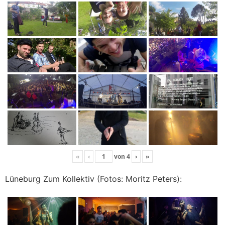
«
‹
von
4
›
»
Lüneburg Zum Kollektiv (Fotos: Moritz Peters):