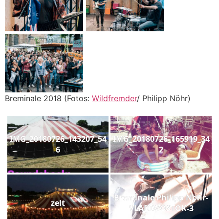
Breminale 2018 (Fotos:
Wildfremder
/ Philipp Nöhr)
IMG_20180726_143207_54
IMG_20180726_165919_34
6
2
Breminale Philipp Nöhr-
zelt
VLADIWOSTOK-3