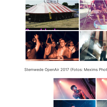
Stemwede OpenAir 2017 (Fotos: Mexims Phot