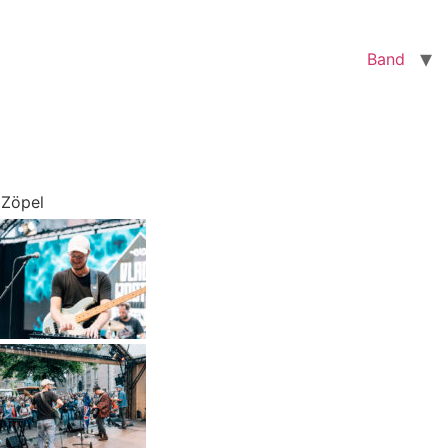
Band
 Zöpel