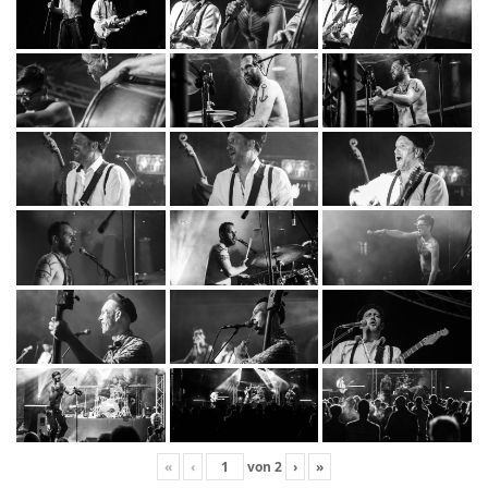
«
‹
von
2
›
»