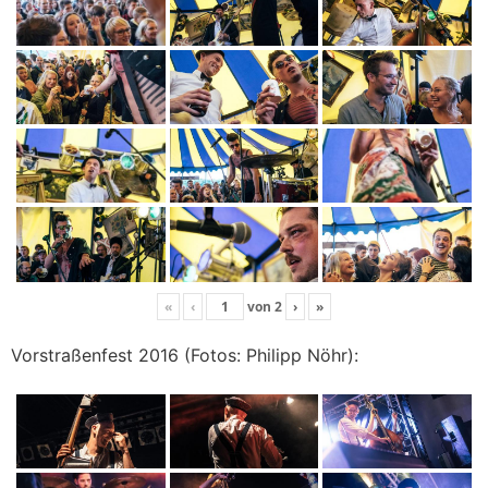
«
‹
von
2
›
»
Vorstraßenfest 2016 (Fotos: Philipp Nöhr):