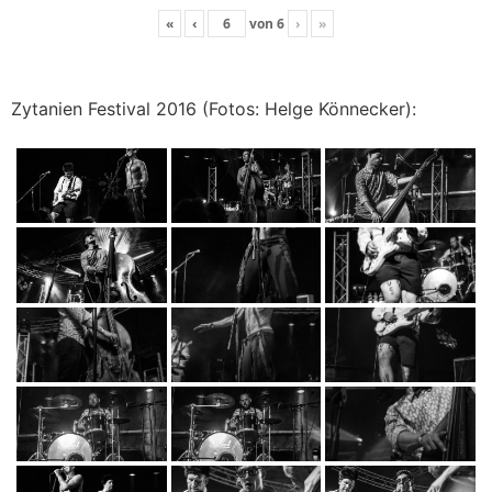
«
‹
von
6
›
»
Zytanien Festival 2016 (Fotos: Helge Könnecker):