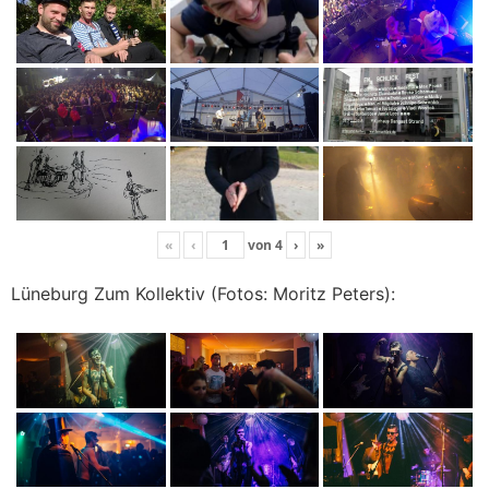
«
‹
von
4
›
»
Lüneburg Zum Kollektiv (Fotos: Moritz Peters):