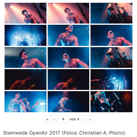
«
‹
von
4
›
»
Stemwede OpenAir 2017 (Fotos: Chrristian A. Photo):