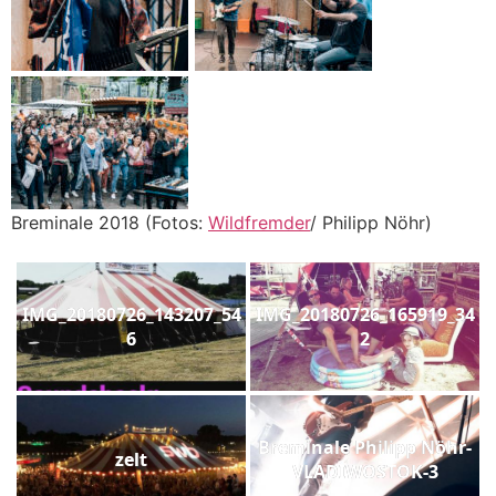
Breminale 2018 (Fotos:
Wildfremder
/ Philipp Nöhr)
IMG_20180726_143207_54
IMG_20180726_165919_34
6
2
Breminale Philipp Nöhr-
zelt
VLADIWOSTOK-3