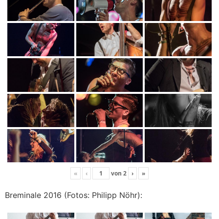
«
‹
von
2
›
»
Breminale 2016 (Fotos: Philipp Nöhr):