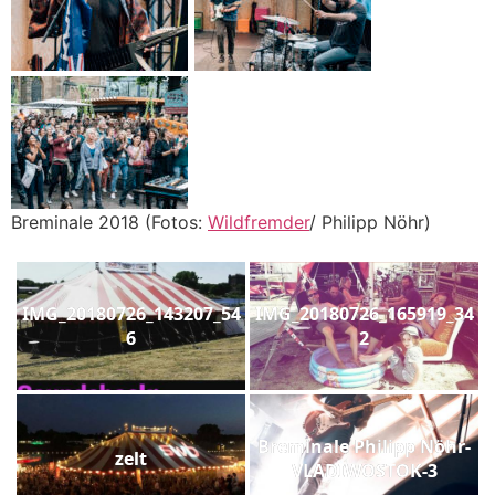
Breminale 2018 (Fotos:
Wildfremder
/ Philipp Nöhr)
IMG_20180726_143207_54
IMG_20180726_165919_34
6
2
Breminale Philipp Nöhr-
zelt
VLADIWOSTOK-3