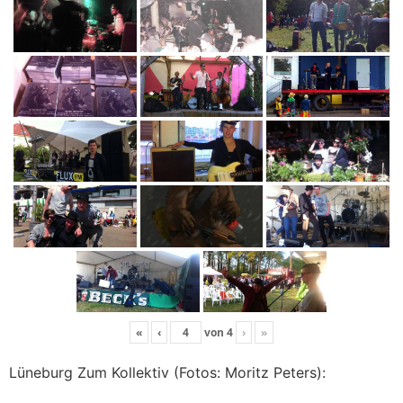
«
‹
von
4
›
»
Lüneburg Zum Kollektiv (Fotos: Moritz Peters):