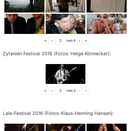
«
‹
von
6
›
»
Zytanien Festival 2016 (Fotos: Helge Könnecker):
«
‹
von
2
›
»
Lala-Festival 2016 (Fotos: Klaus-Henning Hansen):