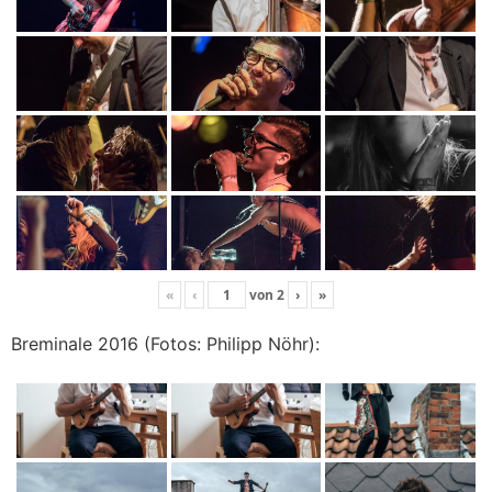
«
‹
von
2
›
»
Breminale 2016 (Fotos: Philipp Nöhr):