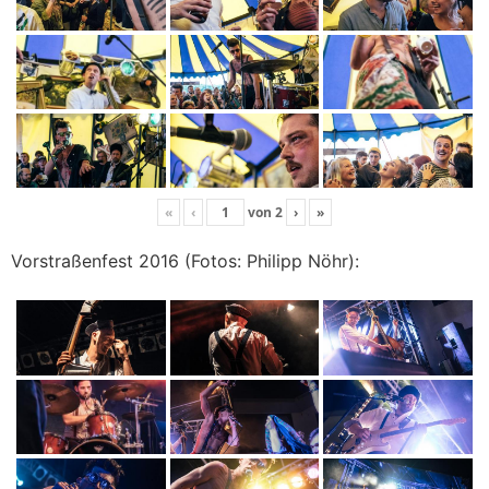
«
‹
von
2
›
»
Vorstraßenfest 2016 (Fotos: Philipp Nöhr):