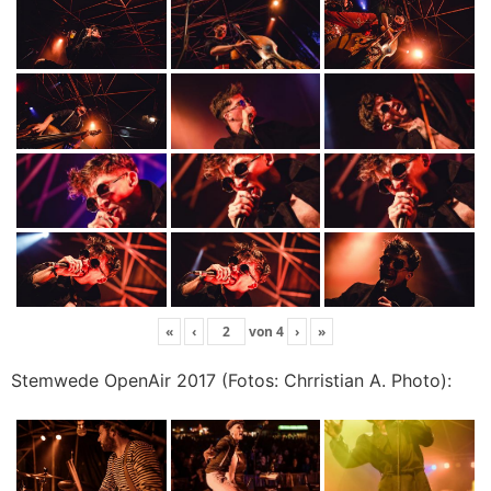
«
‹
von
4
›
»
Stemwede OpenAir 2017 (Fotos: Chrristian A. Photo):