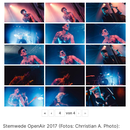
«
‹
von
4
›
»
Stemwede OpenAir 2017 (Fotos: Chrristian A. Photo):