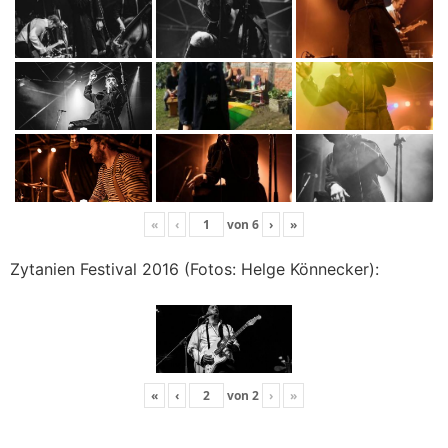
«
‹
von
6
›
»
Zytanien Festival 2016 (Fotos: Helge Könnecker):
«
‹
von
2
›
»