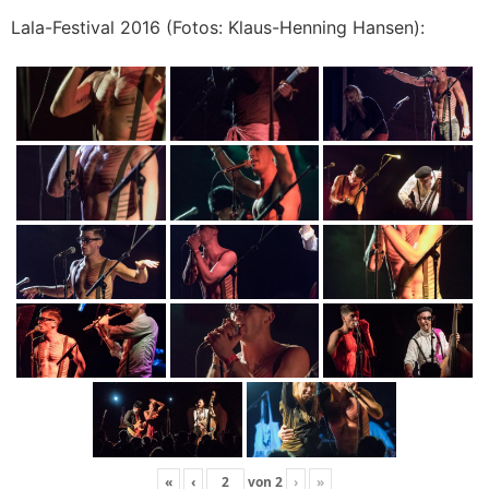
Lala-Festival 2016 (Fotos: Klaus-Henning Hansen):
«
‹
von
2
›
»