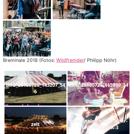
Breminale 2018 (Fotos:
Wildfremder
/ Philipp Nöhr)
IMG_20180726_143207_54
IMG_20180726_165919_34
6
2
Breminale Philipp Nöhr-
zelt
VLADIWOSTOK-3