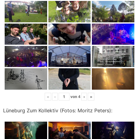
«
‹
von
4
›
»
Lüneburg Zum Kollektiv (Fotos: Moritz Peters):