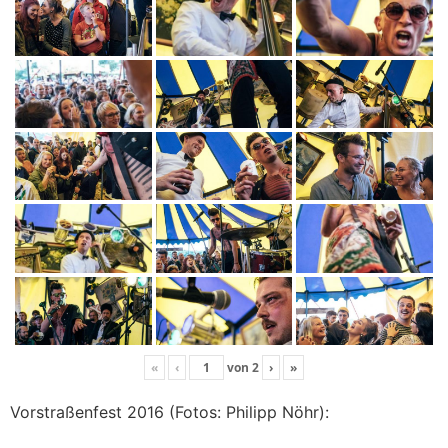
«
‹
von
2
›
»
Vorstraßenfest 2016 (Fotos: Philipp Nöhr):