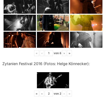
«
‹
von
6
›
»
Zytanien Festival 2016 (Fotos: Helge Könnecker):
«
‹
von
2
›
»