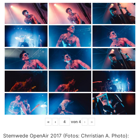
«
‹
von
4
›
»
Stemwede OpenAir 2017 (Fotos: Chrristian A. Photo):