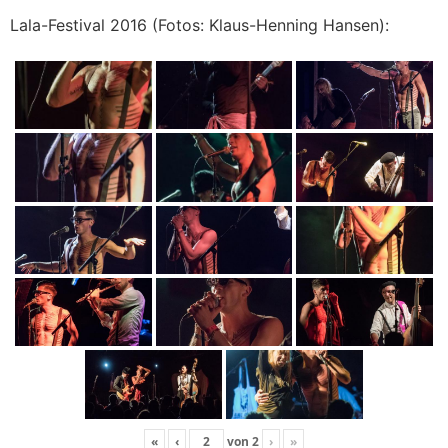
Lala-Festival 2016 (Fotos: Klaus-Henning Hansen):
«
‹
von
2
›
»