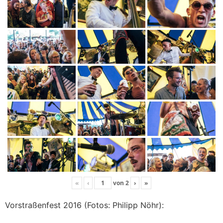
«
‹
von
2
›
»
Vorstraßenfest 2016 (Fotos: Philipp Nöhr):