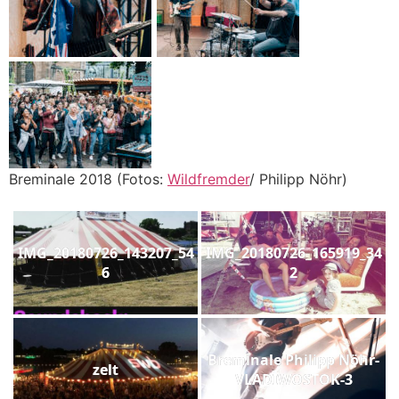
Breminale 2018 (Fotos:
Wildfremder
/ Philipp Nöhr)
IMG_20180726_143207_54
IMG_20180726_165919_34
6
2
Breminale Philipp Nöhr-
zelt
VLADIWOSTOK-3