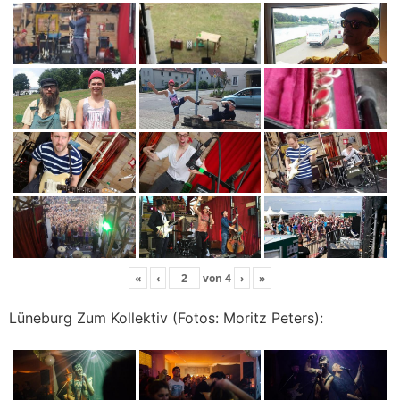
«
‹
von
4
›
»
Lüneburg Zum Kollektiv (Fotos: Moritz Peters):